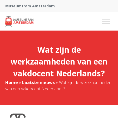
Museumtram Amsterdam
Wat zijn de
werkzaamheden van een
vakdocent Nederlands?
Home
»
Laatste nieuws
»
Wat zijn de werkzaamheden
van een vakdocent Nederlands?